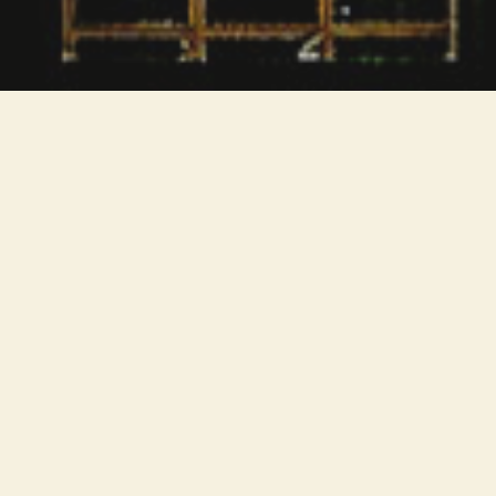
Gli spazi vengono alleggeriti, resi
sgombri da elementi che
potrebbero "aggiungersi"
all'architettura dell'edificio.
Apparecchi ad incasso vengono
selezionati sia a soffitto che a
parete, assicurando grande
comfort visivo, valorizzando i
materiali della costruzione,
senza alterarne i colori. Le parole