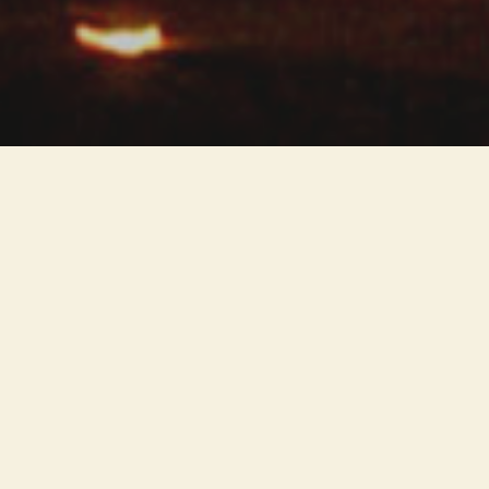
Un edificio che nella storia è
legato al processo di
evangelizzazione della zona.
L'illuminazione è diffusa,
omogenea, morbida dal basso: si
evita l'abbagliamento che non
permetterebbe la lettura degli
affreschi. L'obiettivo è restituire il
complesso ai pellegrini,