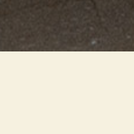
Il recupero architettonico della
monumentale stazione la
riqualifica come luogo di transito
ma anche centro di incontri. Il
progetto illuminotecnico cerca di
ricreare il tipo di illuminazione
pensato originariamente dagli