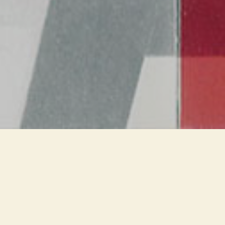
Assenza di ombre. Mobili e
pannelli espositivi vengono
illuminati dalla luce brillante del
sistema Scintilla, creato ex-novo
per questo allestimento. Le