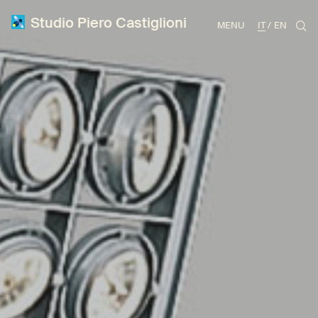
Studio Piero Castiglioni
MENU
IT
EN