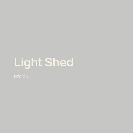
Light Shed
DESIGN