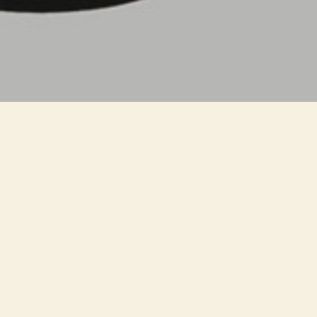
ANNO
1991
PRODUZIONE
FontanaArte
CLIENTE/COLLABORATORE
Arch. Gae Aulenti
FontanaArte
Lampada da terra. Diffusore in vetro