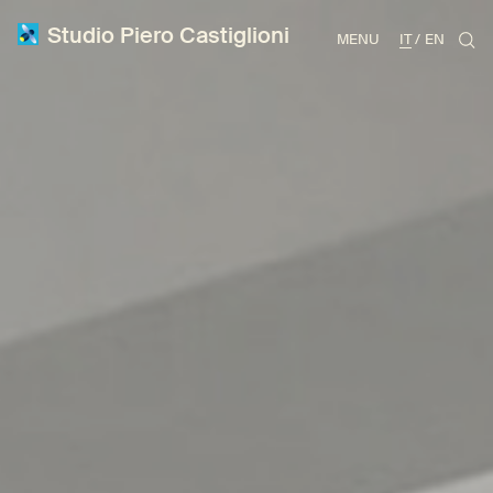
Studio Piero Castiglioni
MENU
IT
EN