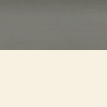
Dopo interventi di
ristrutturazione e restauro,le
Scuderie Papali diventano sede
di spazi adibiti a funzioni diverse,
tra cui quella espositiva per
mostre.Il progetto