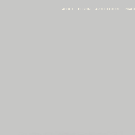
ABOUT
DESIGN
ARCHITECTURE
PRACT