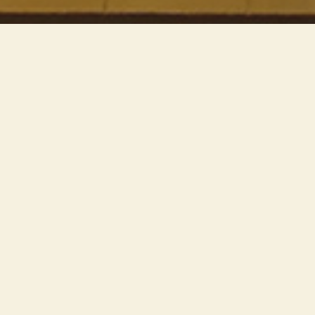
Un’operazione di re-lamping del
sistema di illuminazione
esistente su binario e a
sospensione. Rispettando la
normativa, le opere di Pierluigi
Ghianda risaltano in una corretta
resa cromatica
ANNO
2016
LUOGO
Villa Reale, Monza – Italia