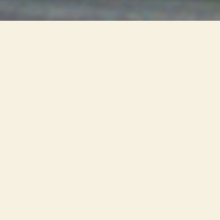
Preservare l’unicità degli
strumenti: una nuova struttura
alloggia i corpi illuminanti per
evitare elevate temperature e
raggi UV all’interno. Luce e
ombra sugli Stradivari, complice
la luce indiretta delle sale
ANNO
1987
LUOGO
Palazzo Comunale, Cremona – Italia