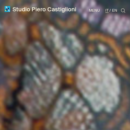
Studio Piero Castiglioni
MENU
IT
EN