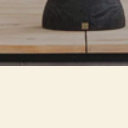
La recente tecnologia e la
miniaturizzazione delle sorgenti
LED consente una riduzione
dimensionale degli apparecchi di
illuminazione, con un minor
impatto visivo nell'ambiente. Si